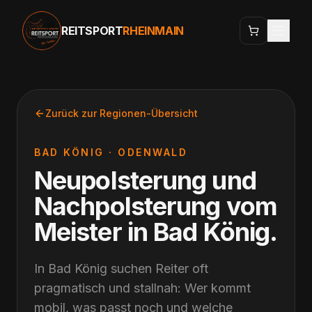
REITSPORT
RHEINMAIN
Zurück zur Regionen-Übersicht
BAD KÖNIG
·
ODENWALD
Neupolsterung und
Nachpolsterung vom
Meister
in
Bad König
.
In Bad König suchen Reiter oft
pragmatisch und stallnah: Wer kommt
mobil, was passt noch und welche