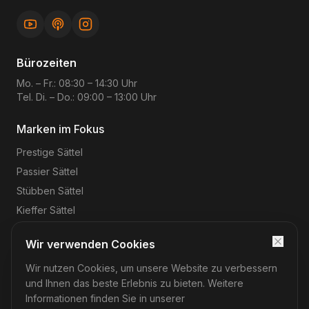
Bürozeiten
Mo. – Fr.: 08:30 – 14:30 Uhr
Tel. Di. – Do.: 09:00 – 13:00 Uhr
Marken im Fokus
Prestige
Sättel
Passier
Sättel
Stübben
Sättel
Kieffer
Sättel
Wir verwenden Cookies
Wir nutzen Cookies, um unsere Website zu verbessern
©
2026
Reitsport-Rheinmain
– Magnus Wehrheim. Alle
Rechte vorbehalten.
und Ihnen das beste Erlebnis zu bieten. Weitere
Impressum
Datenschutz
AGB
Widerruf
Informationen finden Sie in unserer