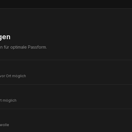
gen
en für optimale Passform.
vor Ort möglich
rt möglich
lwolle