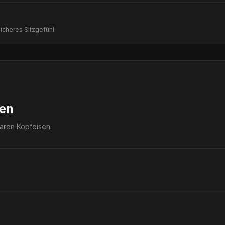
eicheres Sitzgefühl
len
baren Kopfeisen.