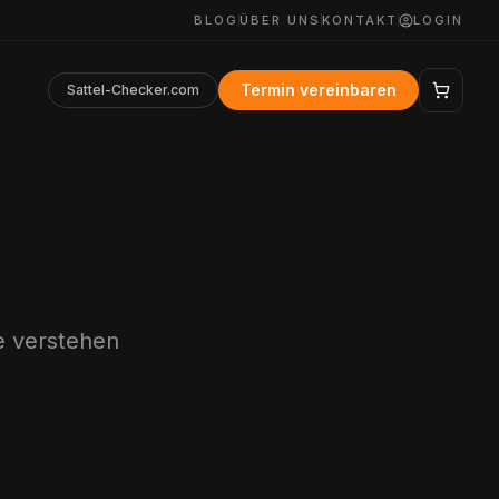
BLOG
ÜBER UNS
KONTAKT
LOGIN
Termin vereinbaren
Sattel-Checker.com
se verstehen