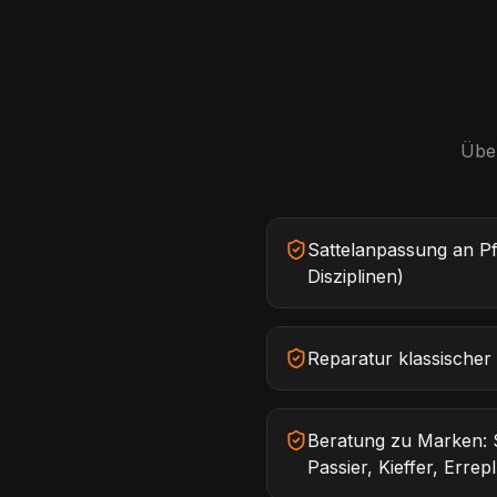
Über
Sattelanpassung an Pfe
Disziplinen)
Reparatur klassischer
Beratung zu Marken: S
Passier, Kieffer, Errep