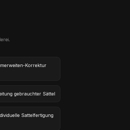
erei.
mmerweiten-Korrektur
itung gebrauchter Sättel
viduelle Sattelfertigung