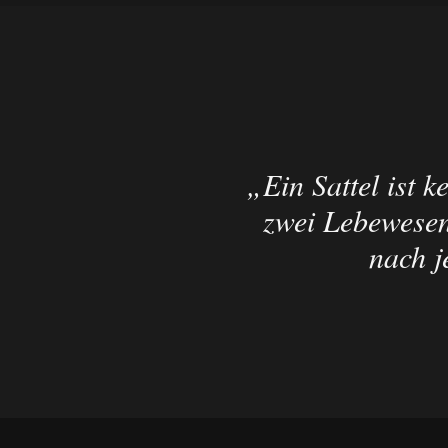
„
Ein Sattel ist 
zwei Lebewesen
nach j