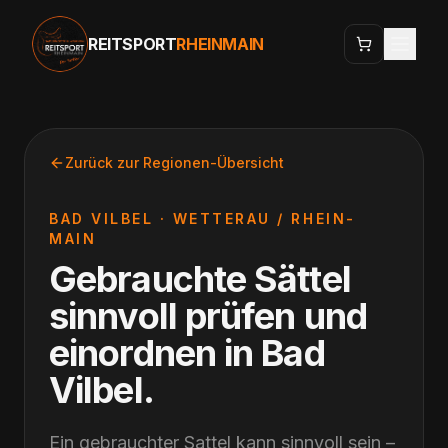
REITSPORT
RHEINMAIN
Zurück zur Regionen-Übersicht
BAD VILBEL
·
WETTERAU / RHEIN-
MAIN
Gebrauchte Sättel
sinnvoll prüfen und
einordnen
in
Bad
Vilbel
.
Ein gebrauchter Sattel kann sinnvoll sein –