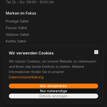
Tel. Di. – Do.: 09:00 – 13:00 Uhr
Marken im Fokus
Prestige
Sättel
Passier
Sättel
Stübben
Sättel
Kieffer
Sättel
Wir verwenden Cookies
Wir nutzen Cookies, um unsere Website zu verbessern
©
2026
Reitsport-Rheinmain
– Magnus Wehrheim. Alle
Rechte vorbehalten.
und Ihnen das beste Erlebnis zu bieten. Weitere
Impressum
Datenschutz
AGB
Widerruf
Informationen finden Sie in unserer
Datenschutzerklärung
.
Alle akzeptieren
Verträge hier widerrufen
Nur notwendige
Details anzeigen