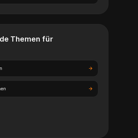
nde Themen für
n
nen