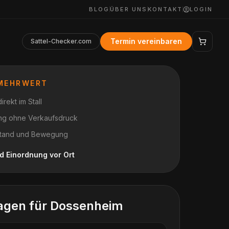
BLOG
ÜBER UNS
KONTAKT
LOGIN
Termin vereinbaren
Sattel-Checker.com
 MEHRWERT
rekt im Stall
ung ohne Verkaufsdruck
n Stand und Bewegung
d Einordnung vor Ort
agen für
Dossenheim