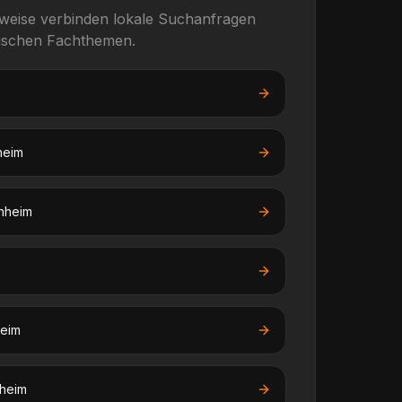
rweise verbinden lokale Suchanfragen
fischen Fachthemen.
heim
nheim
eim
heim