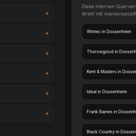
Diese internen Querve
direkt mit markenspezi
Wintec
in
Dossenheim
Thorowgood
in
Dossen
Kent & Masters
in
Dosse
Ideal
in
Dossenheim
Frank Baines
in
Dossenh
Black Country
in
Dossen