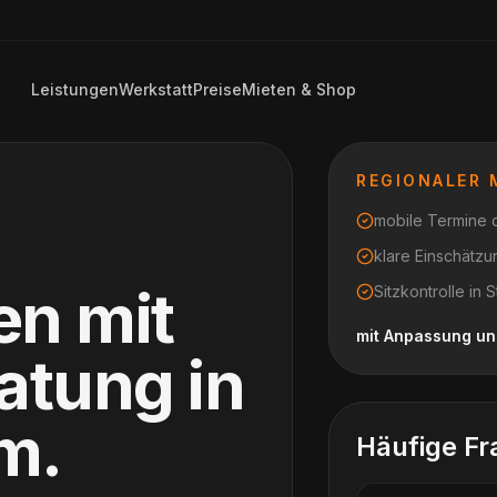
Leistungen
Werkstatt
Preise
Mieten & Shop
REGIONALER
mobile Termine di
klare Einschätz
en mit
Sitzkontrolle i
mit Anpassung un
ratung
in
im
.
Häufige Fr