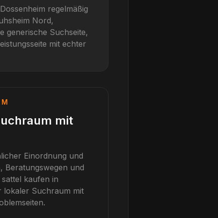
Dossenheim
regelmäßig
uhsheim Nord,
ne generische Suchseite,
eistungsseite mit echter
IM
Suchraum mit
hlicher Einordnung und
n, Beratungswegen und
r
sattel kaufen
in
r lokaler Suchraum mit
oblemseiten.