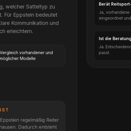
Berät Reitspor
g, welcher Satteltyp zu
Ja, vorhandene 
t. Für Eppstein bedeutet
eingeordnet und
klare Kommunikation und
ch erleichtern.
Ist die Beratu
Ja. Entscheidend
Vergleich vorhandener und
passt.
möglicher Modelle
IST
Eppstein
regelmäßig Reiter
nhausen
. Dadurch entsteht