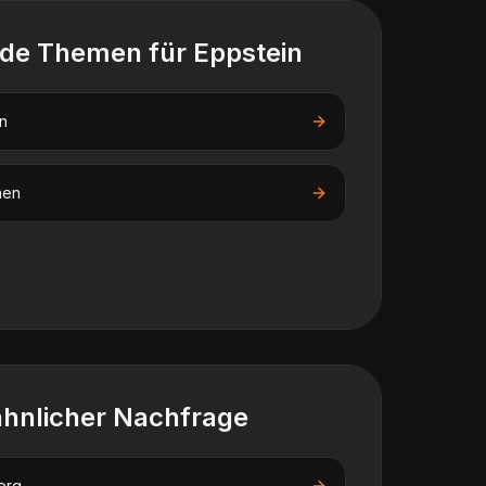
nde Themen für
Eppstein
n
nen
ähnlicher Nachfrage
erg