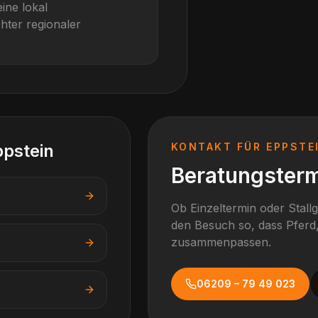
ine lokal
hter regionaler
ppstein
KONTAKT FÜR
EPPSTE
Beratungsterm
Ob Einzeltermin oder Stall
den Besuch so, dass Pferd,
zusammenpassen.
06209 – 79 49 023