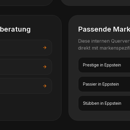
lberatung
Passende Mar
Diese internen Querve
direkt mit markenspezi
Prestige
in
Eppstein
Passier
in
Eppstein
Stübben
in
Eppstein