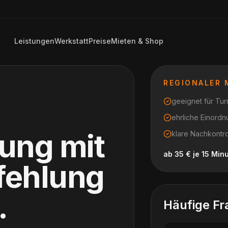
Leistungen
Werkstatt
Preise
Mieten & Shop
REGIONALER
geeignet für Turn
ehrliche Einord
tung mit
klare Nachkontr
ab 35 € je 15 Min
fehlung
.
Häufige Fr