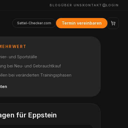
BLOG
ÜBER UNS
KONTAKT
LOGIN
Termin vereinbaren
Sattel-Checker.com
 MEHRWERT
ier- und Sportställe
nung bei Neu- und Gebrauchtkauf
ollen bei veränderten Trainingsphasen
uten
agen für
Eppstein