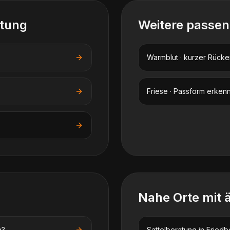
atung
Weitere passe
Warmblut · kurzer Rücke
Friese · Passform erken
Nahe Orte mit 
n?
Sattelberatung
in
Friedb