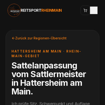
REITSPORT
RHEINMAIN
Zurück zur Regionen-Übersicht
HATTERSHEIM AM MAIN
·
RHEIN-
MAIN-GEBIET
Sattelanpassung
vom Sattlermeister
in
Hattersheim am
Main
.
Ich prüfe Sitz, Schwerpunkt und Auflage