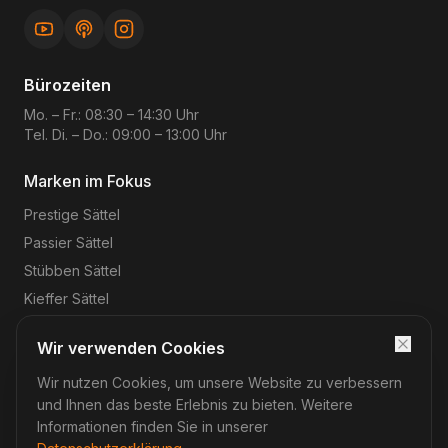
Bürozeiten
Mo. – Fr.: 08:30 – 14:30 Uhr
Tel. Di. – Do.: 09:00 – 13:00 Uhr
Marken im Fokus
Prestige
Sättel
Passier
Sättel
Stübben
Sättel
Kieffer
Sättel
Wir verwenden Cookies
Wir nutzen Cookies, um unsere Website zu verbessern
©
2026
Reitsport-Rheinmain
– Magnus Wehrheim. Alle
Rechte vorbehalten.
und Ihnen das beste Erlebnis zu bieten. Weitere
Impressum
Datenschutz
AGB
Widerruf
Informationen finden Sie in unserer