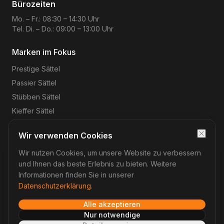
Bürozeiten
Mo. – Fr.: 08:30 – 14:30 Uhr
Tel. Di. – Do.: 09:00 – 13:00 Uhr
Marken im Fokus
Prestige
Sättel
Passier
Sättel
Stübben
Sättel
Kieffer
Sättel
Wir verwenden Cookies
Wir nutzen Cookies, um unsere Website zu verbessern
©
2026
Reitsport-Rheinmain
– Magnus Wehrheim. Alle
Rechte vorbehalten.
und Ihnen das beste Erlebnis zu bieten. Weitere
Impressum
Datenschutz
AGB
Widerruf
Informationen finden Sie in unserer
Datenschutzerklärung
.
Alle akzeptieren
Verträge hier widerrufen
Nur notwendige