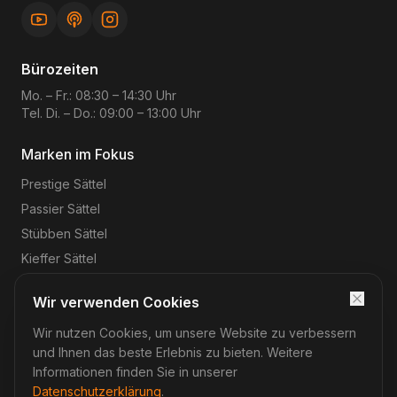
Bürozeiten
Mo. – Fr.: 08:30 – 14:30 Uhr
Tel. Di. – Do.: 09:00 – 13:00 Uhr
Marken im Fokus
Prestige
Sättel
Passier
Sättel
Stübben
Sättel
Kieffer
Sättel
Wir verwenden Cookies
Wir nutzen Cookies, um unsere Website zu verbessern
©
2026
Reitsport-Rheinmain
– Magnus Wehrheim. Alle
Rechte vorbehalten.
und Ihnen das beste Erlebnis zu bieten. Weitere
Impressum
Datenschutz
AGB
Widerruf
Informationen finden Sie in unserer
Datenschutzerklärung
.