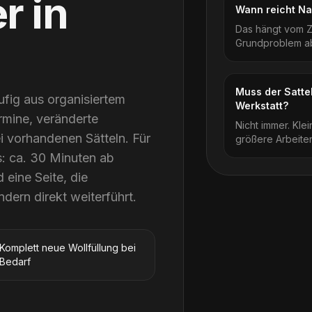
er
in
Wann reicht Na
Das hängt vom Z
Grundproblem ab
Muss der Sattel
fig aus organisiertem
Werkstatt?
rmine, veränderte
Nicht immer. Kle
i vorhandenen Sätteln. Für
größere Arbeiten
s: ca. 30 Minuten ab
eine Seite, die
dern direkt weiterführt.
Komplett neue Wollfüllung bei
Bedarf