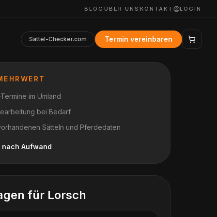
BLOG
ÜBER UNS
KONTAKT
LOGIN
Termin vereinbaren
Sattel-Checker.com
 MEHRWERT
t-Termine im Umland
earbeitung bei Bedarf
vorhandenen Sätteln und Pferdedaten
je nach Aufwand
agen für
Lorsch