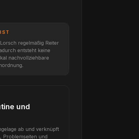
IST
Lorsch
regelmäßig Reiter
adurch entsteht keine
okal nachvollziehbare
inordnung.
utine und
engelage ab und verknüpft
n, Problemseiten und