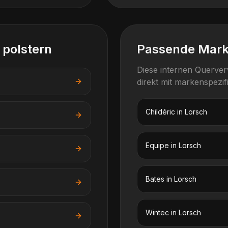
 polstern
Passende Mar
Diese internen Querve
direkt mit markenspezi
Childéric
in
Lorsch
Equipe
in
Lorsch
Bates
in
Lorsch
Wintec
in
Lorsch