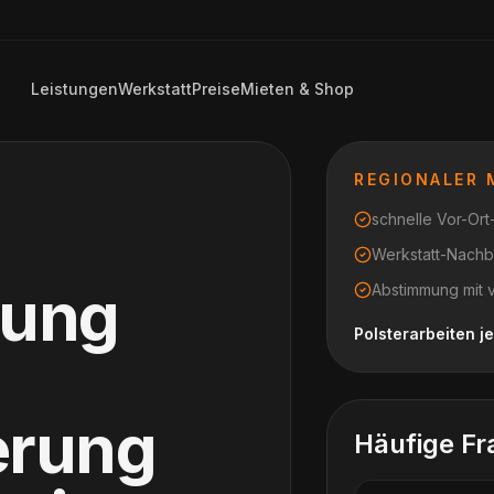
Leistungen
Werkstatt
Preise
Mieten & Shop
REGIONALER
schnelle Vor-Or
Werkstatt-Nachb
rung
Abstimmung mit 
Polsterarbeiten 
erung
Häufige Fr