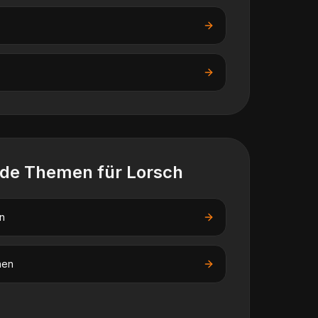
nde Themen für
Lorsch
n
nen