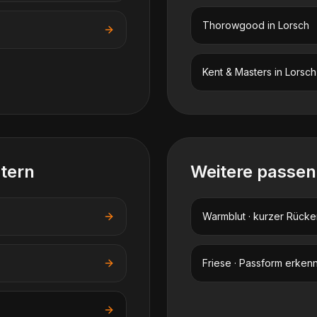
Thorowgood
in
Lorsch
Kent & Masters
in
Lorsch
stern
Weitere passe
Warmblut · kurzer Rücke
Friese · Passform erken