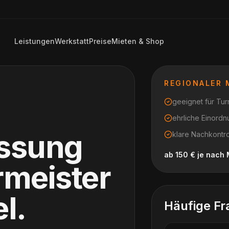
Leistungen
Werkstatt
Preise
Mieten & Shop
REGIONALER
geeignet für Turn
ehrliche Einord
assung
klare Nachkontr
ab 150 € je nac
rmeister
el
.
Häufige Fr