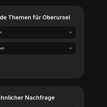
nde Themen für
Oberursel
n
nen
ähnlicher Nachfrage