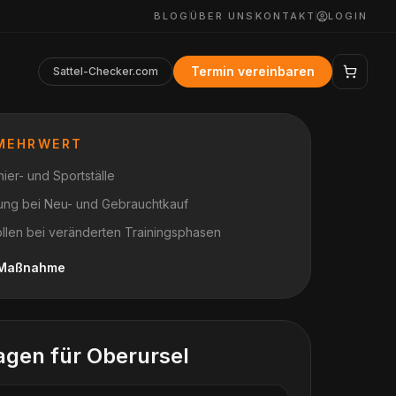
BLOG
ÜBER UNS
KONTAKT
LOGIN
Termin vereinbaren
Sattel-Checker.com
 MEHRWERT
ier- und Sportställe
nung bei Neu- und Gebrauchtkauf
ollen bei veränderten Trainingsphasen
h Maßnahme
agen für
Oberursel