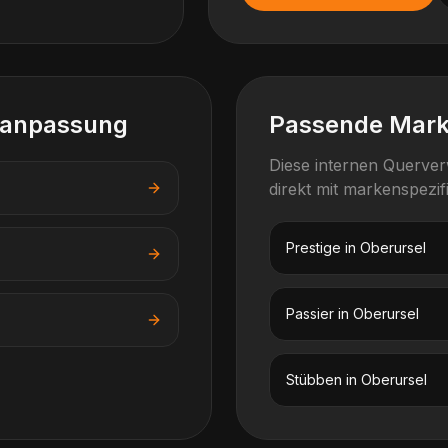
lanpassung
Passende Mar
Diese internen Querve
direkt mit markenspezi
Prestige
in
Oberursel
Passier
in
Oberursel
Stübben
in
Oberursel