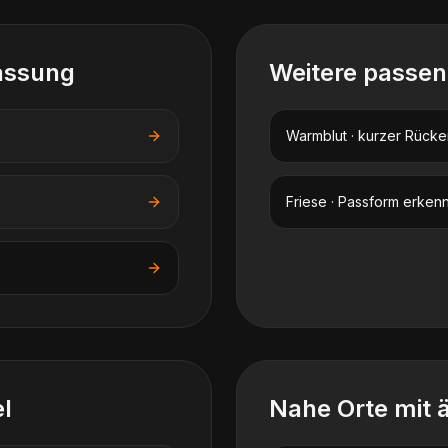
assung
Weitere passe
Warmblut · kurzer Rücke
Friese · Passform erken
l
Nahe Orte mit 