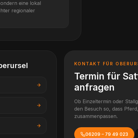
sondern eine lokal
hter regionaler
berursel
KONTAKT FÜR
OBERUR
Termin für Sa
anfragen
Ob Einzeltermin oder Stall
den Besuch so, dass Pferd,
zusammenpassen.
06209 – 79 49 023