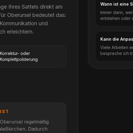
Wann ist eine 
ge Ihres Sattels direkt am
Immer dann, wenn
Für Oberursel bedeutet das:
entstehen oder de
e Kommunikation und
ch erleichtern.
Kann die Anpass
Viele Arbeiten e
Korrektur- oder
bespreche ich tr
Komplettpolsterung
IST
Oberursel
regelmäßig
Weißkirchen
. Dadurch