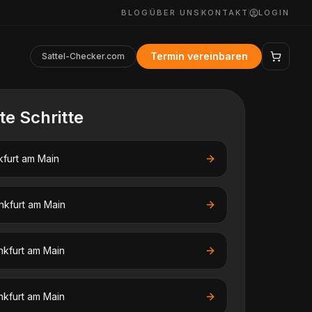
BLOG
ÜBER UNS
KONTAKT
LOGIN
Termin vereinbaren
Sattel-Checker.com
te Schritte
kfurt am Main
nkfurt am Main
nkfurt am Main
nkfurt am Main