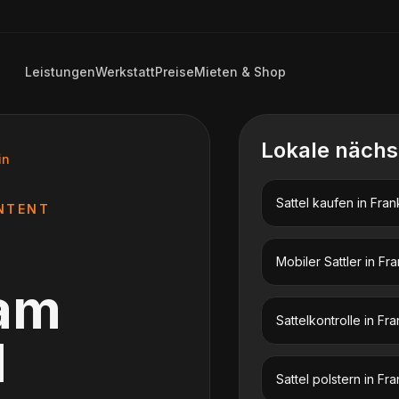
Leistungen
Werkstatt
Preise
Mieten & Shop
Lokale nächs
in
Sattel kaufen
in
Fran
NTENT
Mobiler Sattler
in
Fra
 am
Sattelkontrolle
in
Fra
l
Sattel polstern
in
Fra