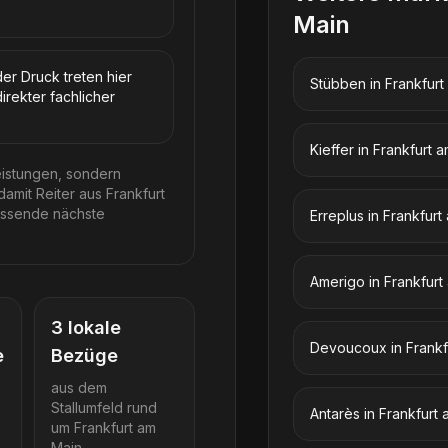
Main
er Druck treten hier
Stübben
in
Frankfurt
rekter fachlicher
Kieffer
in
Frankfurt 
eistungen, sondern
mit Reiter aus Frankfurt
passende nächste
Erreplus
in
Frankfurt
Amerigo
in
Frankfurt
3
lokale
Devoucoux
in
Frankf
e
Bezüge
aus dem
Stallumfeld rund
Antarès
in
Frankfurt 
um
Frankfurt am
Main