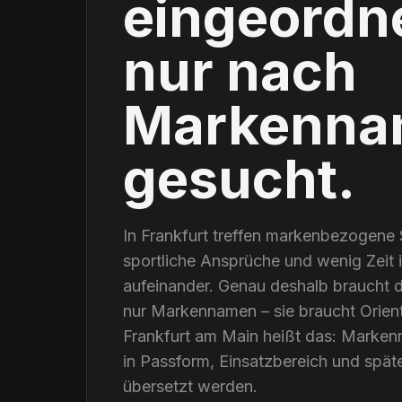
eingeordne
nur nach
Markenna
gesucht.
In Frankfurt treffen markenbezogene
sportliche Ansprüche und wenig Zeit im
aufeinander. Genau deshalb braucht di
nur Markennamen – sie braucht Orient
Frankfurt am Main heißt das: Marken
in Passform, Einsatzbereich und spät
übersetzt werden.