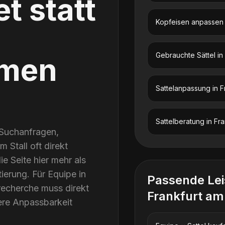
t statt
Kopfeisen anpassen
Gebrauchte Sättel
in
men
Sattelanpassung
in
F
Sattelberatung
in
Fra
 Suchanfragen,
 Stall oft direkt
e Seite hier mehr als
ierung. Für Equipe in
Passende Le
recherche muss direkt
Frankfurt am
ere Anpassbarkeit