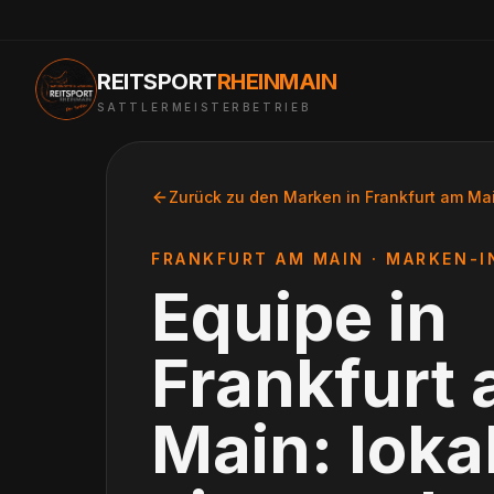
REITSPORT
RHEINMAIN
SATTLERMEISTERBETRIEB
Zurück zu den Marken in
Frankfurt am Ma
FRANKFURT AM MAIN
· MARKEN-I
Equipe
in
Frankfurt
Main
: loka