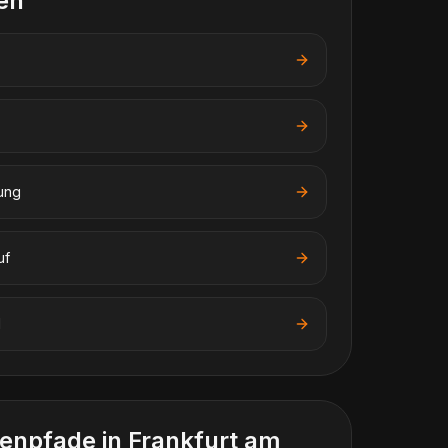
en
ung
uf
l
enpfade in
Frankfurt am