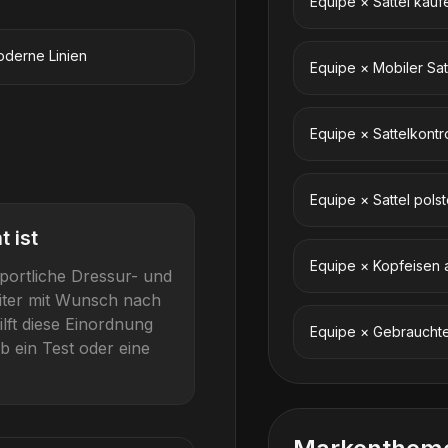
Equipe
×
Sattel kauf
derne Linien
Equipe
×
Mobiler Sat
Equipe
×
Sattelkontr
Equipe
×
Sattel pols
 ist
Equipe
×
Kopfeisen 
portliche Dressur- und
eiter mit Wunsch nach
ilft diese Einordnung
Equipe
×
Gebrauchte
b ein Test oder eine