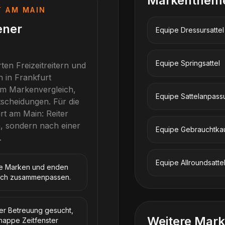
Markenthem
T AM MAIN
ener
Equipe
Dressursattel
Equipe
Springsattel
ten Freizeitreitern und
n in Frankfurt
um Markenvergleich,
Equipe
Sattelanpass
tscheidungen.
Für die
rt am Main
: Reiter
, sondern nach einer
Equipe
Gebrauchtka
.
Equipe
Allroundsatte
te Marken und enden
klich zusammenpassen.
ler Betreuung gesucht,
Weitere Mark
nappe Zeitfenster