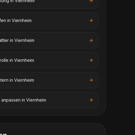
atung
in
Viernheim
fen
in
Viernheim
ttler
in
Viernheim
rolle
in
Viernheim
stern
in
Viernheim
n anpassen
in
Viernheim