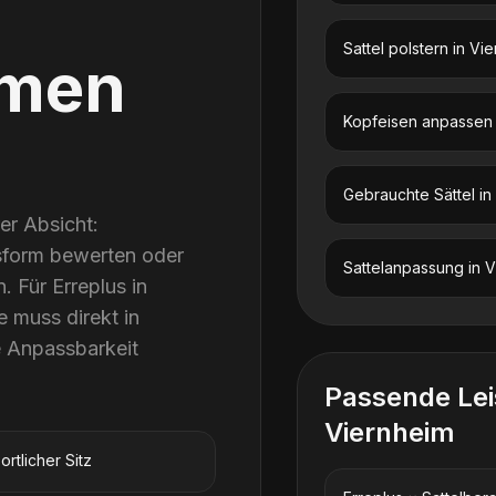
Sattel polstern
in
Vie
men
Kopfeisen anpassen
Gebrauchte Sättel
in
rer Absicht:
sform bewerten oder
Sattelanpassung
in
V
 Für Erreplus in
 muss direkt in
e Anpassbarkeit
Passende Le
Viernheim
ortlicher Sitz