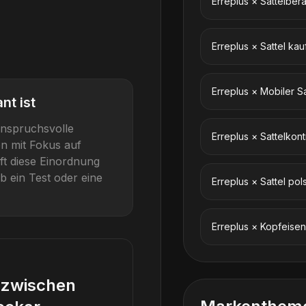
Erreplus
×
Sattelber
Erreplus
×
Sattel kau
Erreplus
×
Mobiler Sa
nt ist
nspruchsvolle
Erreplus
×
Sattelkont
en mit Fokus auf
lft diese Einordnung
b ein Test oder eine
Erreplus
×
Sattel pol
Erreplus
×
Kopfeise
d zwischen