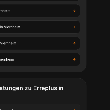
rnheim
in
Viernheim
Viernheim
iernheim
istungen zu
Erreplus
in