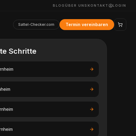
BLOG
ÜBER UNS
KONTAKT
LOGIN
Termin vereinbaren
Sattel-Checker.com
te Schritte
rnheim
nheim
rnheim
rnheim