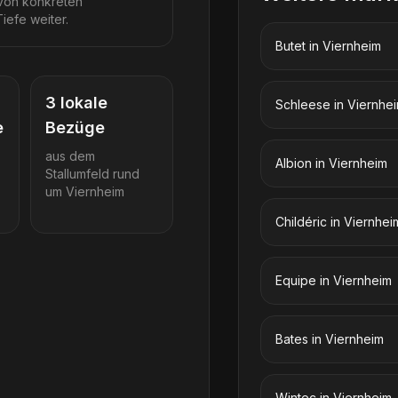
 von konkreten
iefe weiter.
Butet
in
Viernheim
3
lokale
Schleese
in
Viernhe
e
Bezüge
aus dem
Albion
in
Viernheim
Stallumfeld rund
um
Viernheim
Childéric
in
Viernhei
Equipe
in
Viernheim
Bates
in
Viernheim
Wintec
in
Viernheim