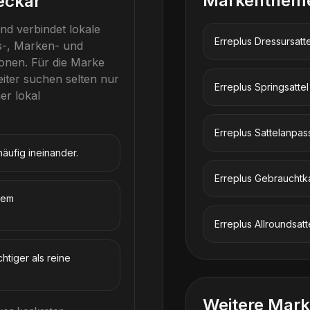
Markenthem
eckar
nd verbindet lokale
Erreplus
Dressursatte
s-, Marken- und
onen.
Für die Marke
eiter suchen selten nur
Erreplus
Springsattel
r lokal
Erreplus
Sattelanpas
äufig ineinander.
Erreplus
Gebrauchtk
lem
Erreplus
Allroundsatt
chtiger als reine
Weitere Mark