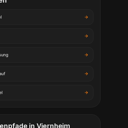
en
l
sung
auf
el
enpfade in
Viernheim