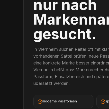
nur nach
Markenna
gesucht.
In Viernheim suchen Reiter oft mit kla
vorhandenen Sattel prüfen, neue Pas
eine konkrete Marke besser einordnen.
Viernheim heißt das: Markenrecherche
Passform, Einsatzbereich und später
übersetzt werden.
moderne Passformen
sp