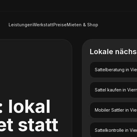
Leistungen
Werkstatt
Preise
Mieten & Shop
Lokale nächs
Sattelberatung
in
Vie
n
Sattel kaufen
in
Vier
: lokal
Mobiler Sattler
in
Vie
t statt
Sattelkontrolle
in
Vie