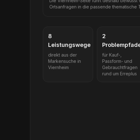
Die Viernheim-Seite führt deshalb bewusst
Ortsanfragen in die passende thematische T
8
2
Leistungswege
Problempfad
direkt aus der
für Kauf-,
Markensuche in
Passform- und
Viernheim
Gebrauchtfragen
rund um
Erreplus