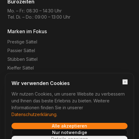
Bürozeiten
Mo. – Fr.: 08:30 – 14:30 Uhr
Tel. Di. – Do.: 09:00 – 13:00 Uhr
Marken im Fokus
Prestige
Sättel
Passier
Sättel
Stübben
Sättel
Kieffer
Sättel
Wir verwenden Cookies
Wir nutzen Cookies, um unsere Website zu verbessern
©
2026
Reitsport-Rheinmain
– Magnus Wehrheim. Alle
Rechte vorbehalten.
und Ihnen das beste Erlebnis zu bieten. Weitere
Impressum
Datenschutz
AGB
Widerruf
Informationen finden Sie in unserer
Datenschutzerklärung
.
Alle akzeptieren
Verträge hier widerrufen
Nur notwendige
Details anzeigen