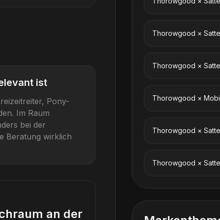
Thorowgood
×
Satt
Thorowgood
×
Satt
Thorowgood
×
Satt
elevant ist
Thorowgood
×
Mobil
reizeitreiter, Pony-
den
. Im Raum
ders bei der
Thorowgood
×
Satte
e Beratung wirklich
Thorowgood
×
Satte
uchraum an der