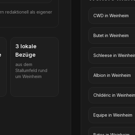
rn redaktionell als eigener
CWD
in
Weinheim
Butet
in
Weinheim
3
lokale
e
Bezüge
Schleese
in
Weinhei
aus dem
Stallumfeld rund
Albion
in
Weinheim
um
Weinheim
Childéric
in
Weinhei
Equipe
in
Weinheim
Bates
in
Weinheim