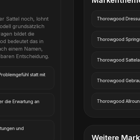
Markenthem
er Sattel noch, lohnt
Thorowgood
Dressu
dell grundsätzlich
gen bildet die
Thorowgood
Springs
od
bedeutet das in
 nach einem Namen,
hbaren Entscheidung.
Thorowgood
Sattel
roblemgefühl statt mit
Thorowgood
Gebrau
Thorowgood
Allroun
er die Erwartung an
istungen und
Weitere Mark