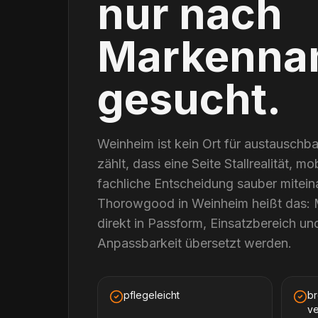
nur nach
Markenna
gesucht.
Weinheim ist kein Ort für austauschba
zählt, dass eine Seite Stallrealität, m
fachliche Entscheidung sauber mitein
Thorowgood in Weinheim heißt das:
direkt in Passform, Einsatzbereich un
Anpassbarkeit übersetzt werden.
pflegeleicht
br
ve