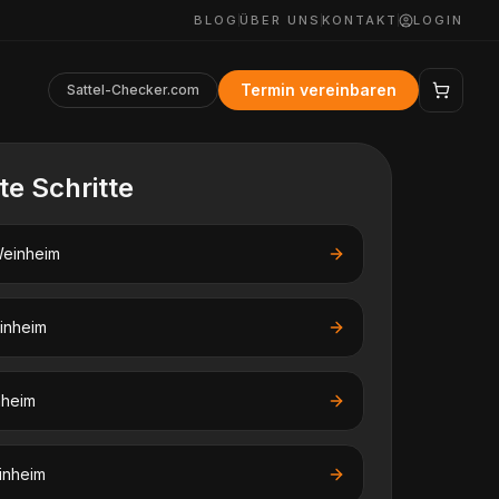
BLOG
ÜBER UNS
KONTAKT
LOGIN
Termin vereinbaren
Sattel-Checker.com
te Schritte
einheim
inheim
heim
inheim