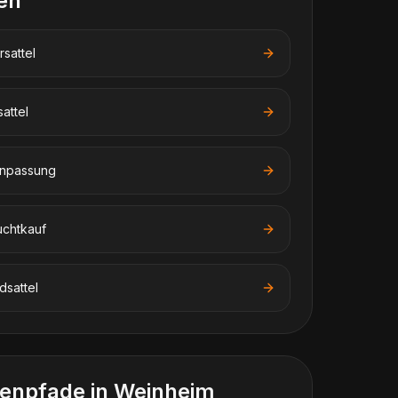
en
rsattel
attel
anpassung
chtkauf
dsattel
enpfade in
Weinheim