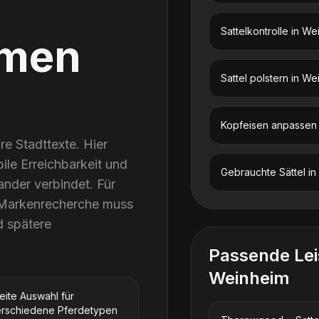
Sattelkontrolle
in
Wei
men
Sattel polstern
in
Wei
Kopfeisen anpassen
re Stadttexte. Hier
obile Erreichbarkeit und
Gebrauchte Sättel
in
ander verbindet. Für
 Markenrecherche muss
d spätere
Passende Le
Weinheim
eite Auswahl für
rschiedene Pferdetypen