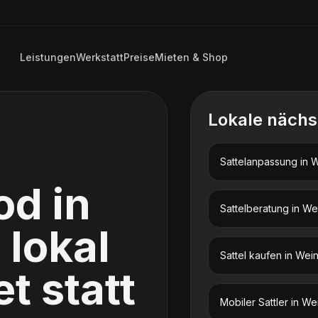
Leistungen
Werkstatt
Preise
Mieten & Shop
Lokale nächs
Sattelanpassung
in
W
od
in
Sattelberatung
in
We
: lokal
Sattel kaufen
in
Wein
t statt
Mobiler Sattler
in
We