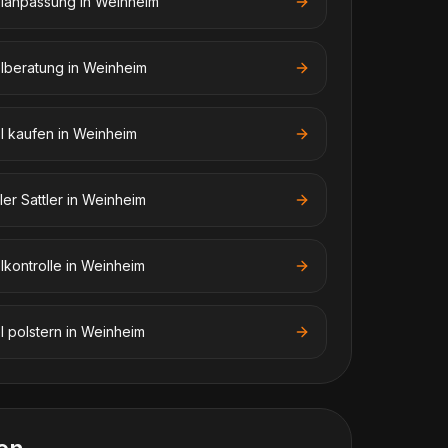
elanpassung
in
Weinheim
elberatung
in
Weinheim
el kaufen
in
Weinheim
er Sattler
in
Weinheim
lkontrolle
in
Weinheim
l polstern
in
Weinheim