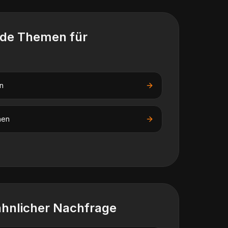
nde Themen für
n
nen
ähnlicher Nachfrage