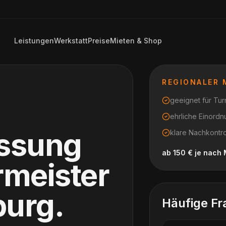
Leistungen
Werkstatt
Preise
Mieten & Shop
REGIONALER
geeignet für Turn
ehrliche Einord
assung
klare Nachkontr
ab 150 € je nac
rmeister
burg
.
Häufige Fr