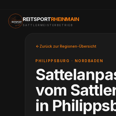
REITSPORT
RHEINMAIN
SATTLERMEISTERBETRIEB
Zurück zur Regionen-Übersicht
PHILIPPSBURG
·
NORDBADEN
Sattelanp
vom Sattle
in
Philipps