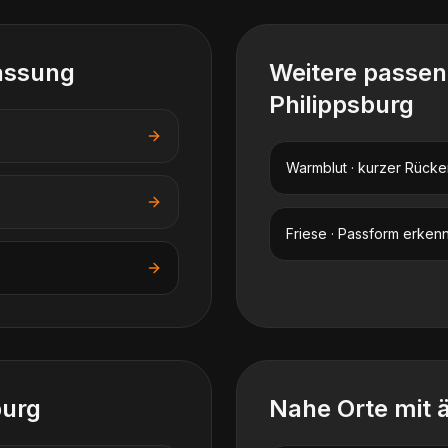
assung
Weitere passe
Philippsburg
Warmblut · kurzer Rücke
Friese · Passform erken
burg
Nahe Orte mit 