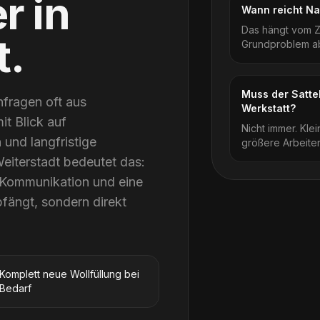
er
in
Wann reicht Na
Das hängt vom Z
t
.
Grundproblem ab
Muss der Sattel
nfragen oft aus
Werkstatt?
it Blick auf
Nicht immer. Kle
und langfristige
größere Arbeiten
Weiterstadt bedeutet das:
 Kommunikation und eine
bfängt, sondern direkt
Komplett neue Wollfüllung bei
Bedarf