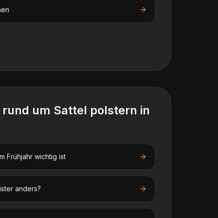
nen
n rund um
Sattel polstern
in
 Frühjahr wichtig ist
ister anders?