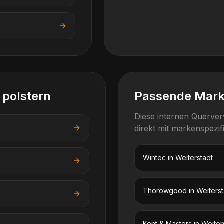
 polstern
Passende Mar
Diese internen Querve
direkt mit markenspezi
Wintec
in
Weiterstadt
Thorowgood
in
Weiterst
Kent & Masters
in
Weiter