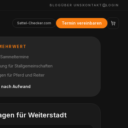
BLOG
ÜBER UNS
KONTAKT
LOGIN
Termin vereinbaren
Sattel-Checker.com
 MEHRWERT
r Sammeltermine
anung für Stallgemeinschaften
en für Pferd und Reiter
je nach Aufwand
agen für
Weiterstadt