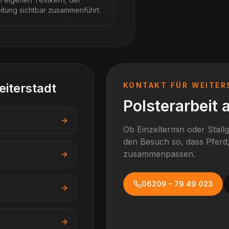
eitung sichtbar zusammenführt.
iterstadt
KONTAKT FÜR
WEITER
Polsterarbeit 
Ob Einzeltermin oder Stall
den Besuch so, dass Pferd,
zusammenpassen.
06209 – 79 49 023