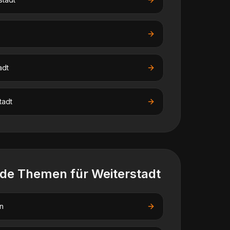
adt
tadt
nde Themen für
Weiterstadt
n