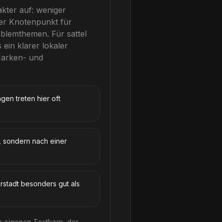
akter auf: weniger
er Knotenpunkt für
oblemthemen.
Für
sattel
 ein klarer lokaler
Marken- und
en treten hier oft
, sondern nach einer
erstadt besonders gut als
n eigenen Textkern, der