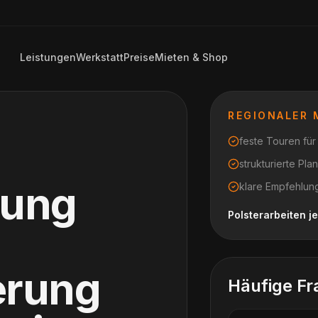
Leistungen
Werkstatt
Preise
Mieten & Shop
REGIONALER
feste Touren fü
strukturierte Pl
rung
klare Empfehlung
Polsterarbeiten 
erung
Häufige Fr