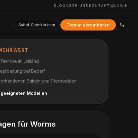
BLOG
ÜBER UNS
KONTAKT
LOGIN
Termin vereinbaren
Sattel-Checker.com
 MEHRWERT
t-Termine im Umland
earbeitung bei Bedarf
vorhandenen Sätteln und Pferdedaten
h geeigneten Modellen
agen für
Worms