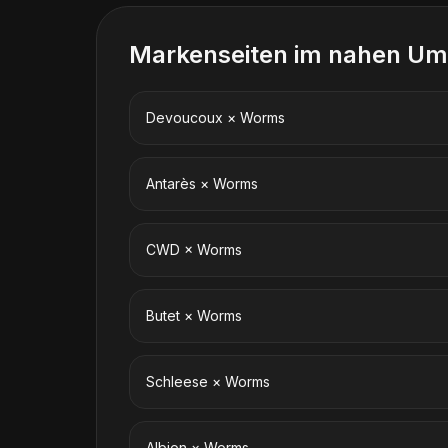
Markenseiten im nahen Um
Devoucoux
×
Worms
Antarès
×
Worms
CWD
×
Worms
Butet
×
Worms
Schleese
×
Worms
Albion
×
Worms