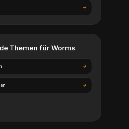
nde Themen für
Worms
n
nen