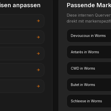
isen anpassen
Passende Mar
Diese internen Querve
direkt mit markenspezi
Devoucoux
in
Worms
Antarès
in
Worms
CWD
in
Worms
Butet
in
Worms
Schleese
in
Worms