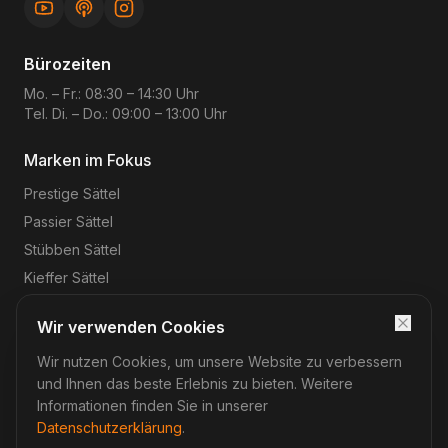
Bürozeiten
Mo. – Fr.: 08:30 – 14:30 Uhr
Tel. Di. – Do.: 09:00 – 13:00 Uhr
Marken im Fokus
Prestige
Sättel
Passier
Sättel
Stübben
Sättel
Kieffer
Sättel
Wir verwenden Cookies
Wir nutzen Cookies, um unsere Website zu verbessern
©
2026
Reitsport-Rheinmain
– Magnus Wehrheim. Alle
Rechte vorbehalten.
und Ihnen das beste Erlebnis zu bieten. Weitere
Impressum
Datenschutz
AGB
Widerruf
Informationen finden Sie in unserer
Datenschutzerklärung
.