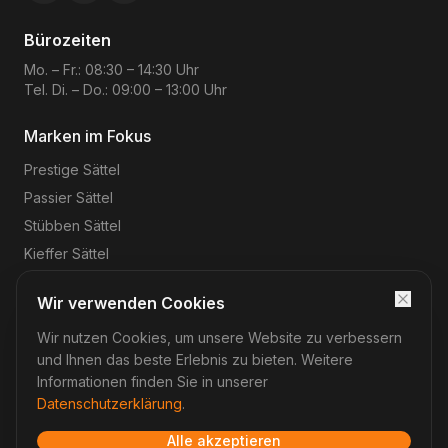
Bürozeiten
Mo. – Fr.: 08:30 – 14:30 Uhr
Tel. Di. – Do.: 09:00 – 13:00 Uhr
Marken im Fokus
Prestige
Sättel
Passier
Sättel
Stübben
Sättel
Kieffer
Sättel
Wir verwenden Cookies
Wir nutzen Cookies, um unsere Website zu verbessern
©
2026
Reitsport-Rheinmain
– Magnus Wehrheim. Alle
Rechte vorbehalten.
und Ihnen das beste Erlebnis zu bieten. Weitere
Impressum
Datenschutz
AGB
Widerruf
Informationen finden Sie in unserer
Datenschutzerklärung
.
Alle akzeptieren