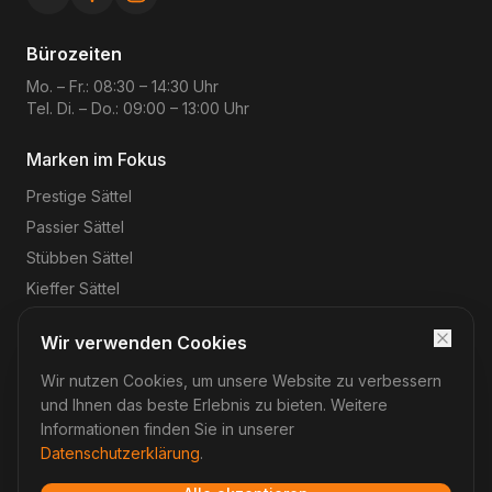
Bürozeiten
Mo. – Fr.: 08:30 – 14:30 Uhr
Tel. Di. – Do.: 09:00 – 13:00 Uhr
Marken im Fokus
Prestige
Sättel
Passier
Sättel
Stübben
Sättel
Kieffer
Sättel
Wir verwenden Cookies
Wir nutzen Cookies, um unsere Website zu verbessern
©
2026
Reitsport-Rheinmain
– Magnus Wehrheim. Alle
Rechte vorbehalten.
und Ihnen das beste Erlebnis zu bieten. Weitere
Impressum
Datenschutz
AGB
Widerruf
Informationen finden Sie in unserer
Datenschutzerklärung
.