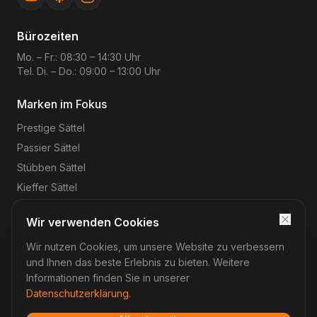
Bürozeiten
Mo. – Fr.: 08:30 – 14:30 Uhr
Tel. Di. – Do.: 09:00 – 13:00 Uhr
Marken im Fokus
Prestige
Sättel
Passier
Sättel
Stübben
Sättel
Kieffer
Sättel
Wir verwenden Cookies
Wir nutzen Cookies, um unsere Website zu verbessern
©
2026
Reitsport-Rheinmain
– Magnus Wehrheim. Alle
Rechte vorbehalten.
und Ihnen das beste Erlebnis zu bieten. Weitere
Impressum
Datenschutz
AGB
Widerruf
Informationen finden Sie in unserer
Datenschutzerklärung
.