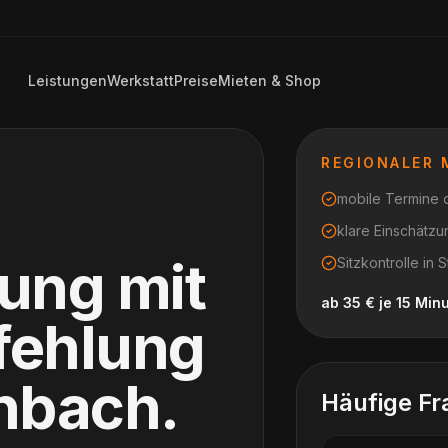
Leistungen
Werkstatt
Preise
Mieten & Shop
REGIONALER
mobile Termine di
klare Einschätz
tung mit
Sitzkontrolle i
ab 35 € je 15 Min
fehlung
enbach
.
Häufige Fr