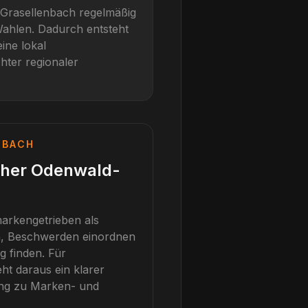
Grasellenbach
regelmäßig
Wahlen
. Dadurch entsteht
ine lokal
hter regionaler
NBACH
aher Odenwald-
arkengetrieben als
n, Beschwerden einordnen
g finden.
Für
ht daraus ein klarer
ung zu Marken- und