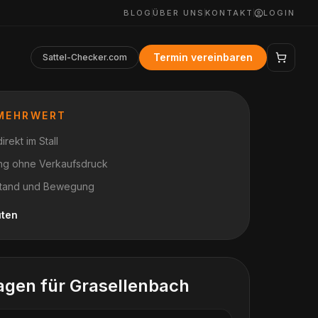
BLOG
ÜBER UNS
KONTAKT
LOGIN
Termin vereinbaren
Sattel-Checker.com
 MEHRWERT
rekt im Stall
ung ohne Verkaufsdruck
n Stand und Bewegung
uten
agen für
Grasellenbach