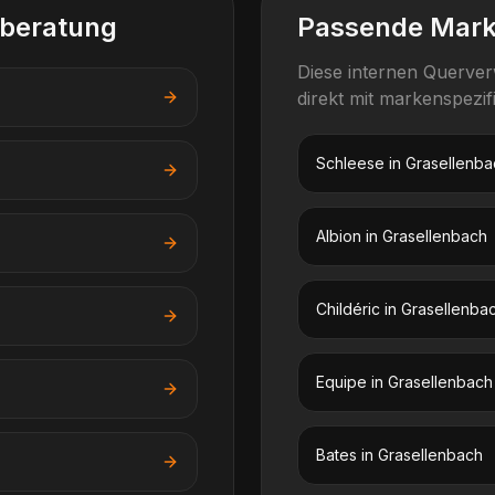
lberatung
Passende Mar
Diese internen Querve
direkt mit markenspezi
Schleese
in
Grasellenba
Albion
in
Grasellenbach
Childéric
in
Grasellenba
Equipe
in
Grasellenbach
Bates
in
Grasellenbach