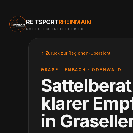
REITSPORT
RHEINMAIN
SATTLERMEISTERBETRIEB
Zurück zur Regionen-Übersicht
GRASELLENBACH
·
ODENWALD
Sattelbera
klarer Emp
in
Grasell