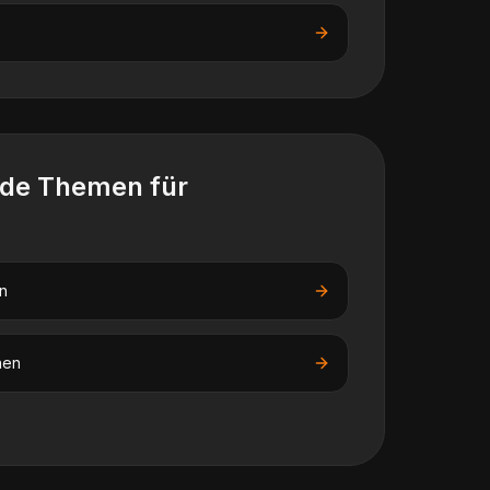
nde Themen für
n
nen