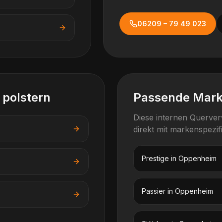
06209 – 79 49 023
 polstern
Passende Mar
Diese internen Querve
direkt mit markenspezi
Prestige
in
Oppenheim
Passier
in
Oppenheim