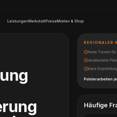
Leistungen
Werkstatt
Preise
Mieten & Shop
REGIONALER
feste Touren fü
strukturierte Pl
rung
klare Empfehlung
Polsterarbeiten 
erung
Häufige Fr