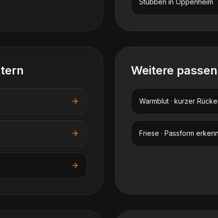
Stübben
in
Oppenheim
stern
Weitere passe
Warmblut · kurzer Rücke
Friese · Passform erken