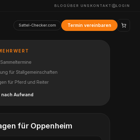
BLOG
ÜBER UNS
KONTAKT
LOGIN
Termin vereinbaren
Sattel-Checker.com
 MEHRWERT
r Sammeltermine
anung für Stallgemeinschaften
en für Pferd und Reiter
je nach Aufwand
agen für
Oppenheim