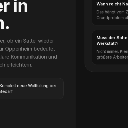
er
in
Wann reicht Na
Das hängt vom Z
m
.
Grundproblem ab
Muss der Sattel
er, ob ein Sattel wieder
Werkstatt?
. Für Oppenheim bedeutet
Nicht immer. Kle
klare Kommunikation und
größere Arbeiten
ch erleichtern.
Komplett neue Wollfüllung bei
Bedarf