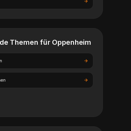
nde Themen für
Oppenheim
n
nen