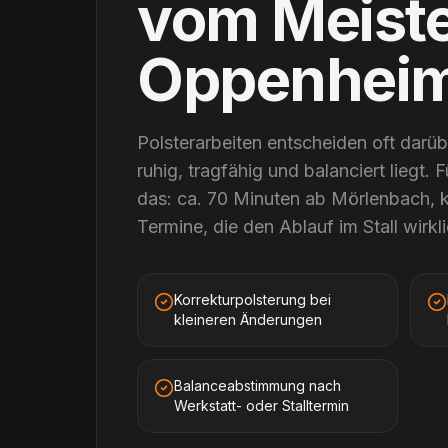
vom Meist
Oppenhei
Polsterarbeiten entscheiden oft darüb
ruhig, tragfähig und balanciert liegt
das: ca. 70 Minuten ab Mörlenbach, 
Termine, die den Ablauf im Stall wirkli
Korrekturpolsterung bei
kleineren Änderungen
Balanceabstimmung nach
Werkstatt- oder Stalltermin