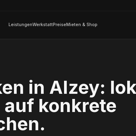
Leistungen
Werkstatt
Preise
Mieten & Shop
ken in
Alzey
: lo
 auf konkrete
chen.