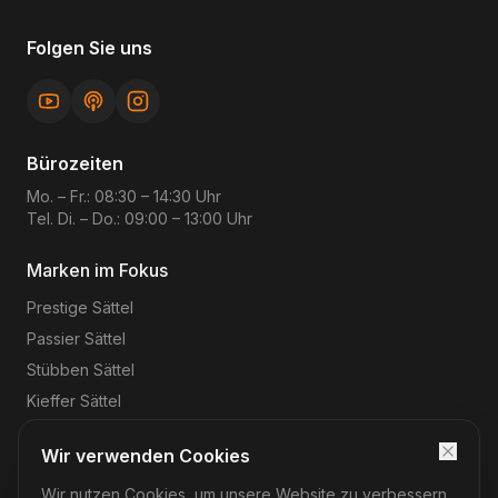
Folgen Sie uns
Bürozeiten
Mo. – Fr.: 08:30 – 14:30 Uhr
Tel. Di. – Do.: 09:00 – 13:00 Uhr
Marken im Fokus
Prestige
Sättel
Passier
Sättel
Stübben
Sättel
Kieffer
Sättel
Wir verwenden Cookies
Wir nutzen Cookies, um unsere Website zu verbessern
©
2026
Reitsport-Rheinmain
– Magnus Wehrheim. Alle