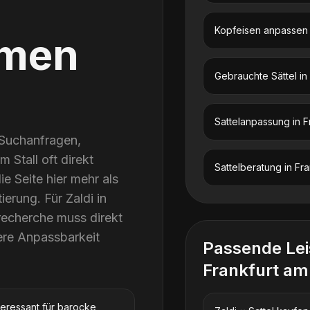
Kopfeisen anpassen
men
Gebrauchte Sättel
in
Sattelanpassung
in
F
 Suchanfragen,
 Stall oft direkt
Sattelberatung
in
Fra
e Seite hier mehr als
erung. Für Zaldi in
recherche muss direkt
ere Anpassbarkeit
Passende Le
Frankfurt am
teressant für barocke