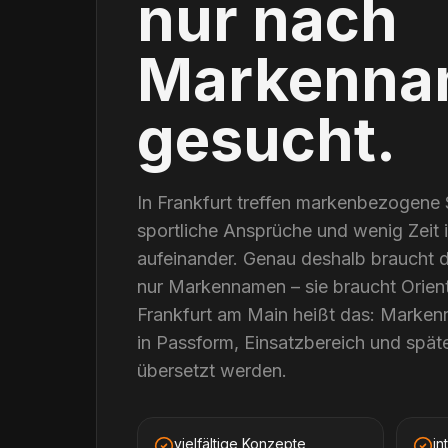
nur nach
Markenna
gesucht.
In Frankfurt treffen markenbezogene
sportliche Ansprüche und wenig Zeit im
aufeinander. Genau deshalb braucht di
nur Markennamen – sie braucht Orienti
Frankfurt am Main heißt das: Marken
in Passform, Einsatzbereich und spät
übersetzt werden.
vielfältige Konzepte
in