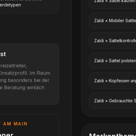
Zaldi
×
Sattel kaufen
ferdetypen
Zaldi
×
Mobiler Sattl
Zaldi
×
Sattelkontroll
st
Zaldi
×
Sattel polster
reizeitreiter,
insatzprofil
. Im Raum
nung besonders bei der
Zaldi
×
Kopfeisen a
e Beratung wirklich
Zaldi
×
Gebrauchte S
T AM MAIN
ener