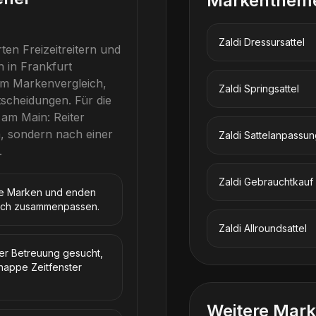
Markenthem
Zaldi
Dressursattel
ten Freizeitreitern und
n in Frankfurt
um Markenvergleich,
Zaldi
Springsattel
tscheidungen.
Für die
 am Main
: Reiter
, sondern nach einer
Zaldi
Sattelanpassun
.
Zaldi
Gebrauchtkauf
te Marken und enden
klich zusammenpassen.
Zaldi
Allroundsattel
ler Betreuung gesucht,
nappe Zeitfenster
Weitere Mark