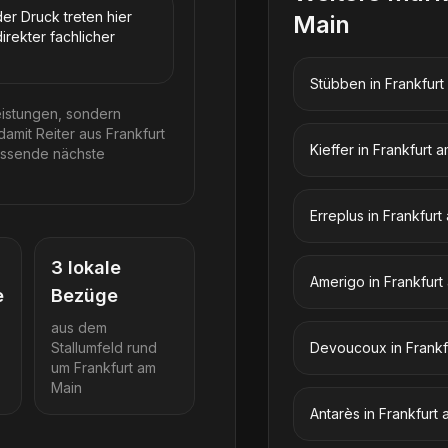
er Druck treten hier
Main
rekter fachlicher
Stübben
in
Frankfurt
eistungen, sondern
mit Reiter aus Frankfurt
Kieffer
in
Frankfurt 
passende nächste
Erreplus
in
Frankfurt
3
lokale
Amerigo
in
Frankfurt
e
Bezüge
aus dem
Stallumfeld rund
Devoucoux
in
Frankf
um
Frankfurt am
Main
Antarès
in
Frankfurt 