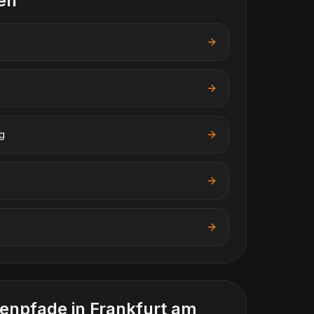
en
g
enpfade in
Frankfurt am