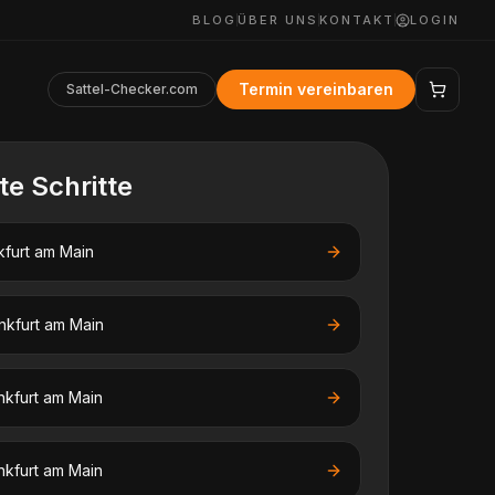
BLOG
ÜBER UNS
KONTAKT
LOGIN
Termin vereinbaren
Sattel-Checker.com
te Schritte
kfurt am Main
nkfurt am Main
nkfurt am Main
nkfurt am Main