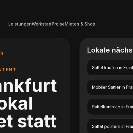
Leistungen
Werkstatt
Preise
Mieten & Shop
Lokale nächs
in
Sattel kaufen
in
Fran
NTENT
ankfurt
Mobiler Sattler
in
Fra
lokal
Sattelkontrolle
in
Fra
t statt
Sattel polstern
in
Fra