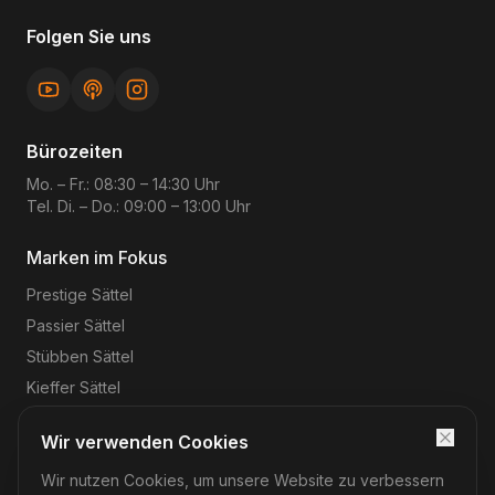
Folgen Sie uns
Bürozeiten
Mo. – Fr.: 08:30 – 14:30 Uhr
Tel. Di. – Do.: 09:00 – 13:00 Uhr
Marken im Fokus
Prestige
Sättel
Passier
Sättel
Stübben
Sättel
Kieffer
Sättel
Wir verwenden Cookies
Wir nutzen Cookies, um unsere Website zu verbessern
©
2026
Reitsport-Rheinmain
– Magnus Wehrheim. Alle