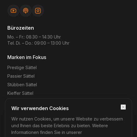
Bürozeiten
Mo. – Fr.: 08:30 – 14:30 Uhr
Tel. Di. – Do.: 09:00 – 13:00 Uhr
Marken im Fokus
Prestige
Sättel
Passier
Sättel
Stübben
Sättel
Kieffer
Sättel
Wir verwenden Cookies
Wir nutzen Cookies, um unsere Website zu verbessern
©
2026
Reitsport-Rheinmain
– Magnus Wehrheim. Alle
Rechte vorbehalten.
und Ihnen das beste Erlebnis zu bieten. Weitere
Impressum
Datenschutz
AGB
Widerruf
Informationen finden Sie in unserer