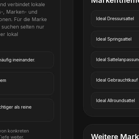
Markenthem
nd verbindet lokale
s-, Marken- und
Ideal
Dressursattel
onen.
Für die Marke
r suchen selten nur
r lokal
Ideal
Springsattel
Ideal
Sattelanpassun
äufig ineinander.
Ideal
Gebrauchtkauf
lem
Ideal
Allroundsattel
chtiger als reine
 von konkreten
Weitere Mark
iefe weiter.