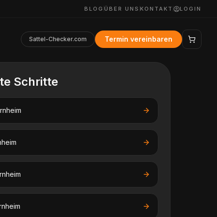
BLOG
ÜBER UNS
KONTAKT
LOGIN
Termin vereinbaren
Sattel-Checker.com
te Schritte
rnheim
nheim
rnheim
rnheim