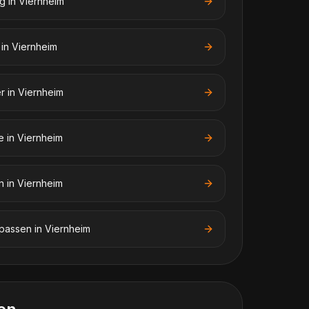
ng
in
Viernheim
in
Viernheim
er
in
Viernheim
e
in
Viernheim
n
in
Viernheim
npassen
in
Viernheim