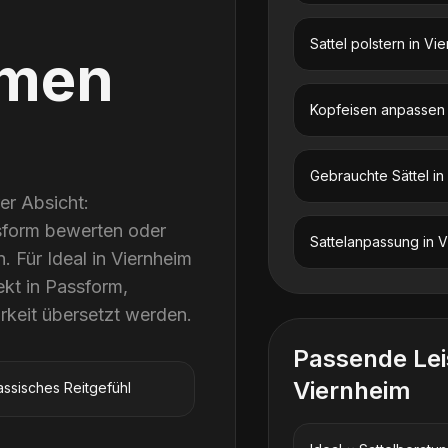
Sattel polstern
in
Vie
men
Kopfeisen anpassen
Gebrauchte Sättel
in
rer Absicht:
sform bewerten oder
Sattelanpassung
in
V
 Für Ideal in Viernheim
kt in Passform,
rkeit übersetzt werden.
Passende Le
Viernheim
assisches Reitgefühl