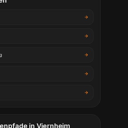
en
g
enpfade in
Viernheim