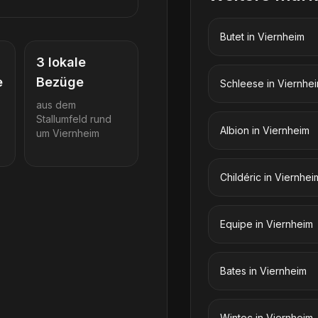
Butet
in
Viernheim
3
lokale
e
Bezüge
Schleese
in
Viernhe
aus dem
Stallumfeld rund
Albion
in
Viernheim
um
Viernheim
Childéric
in
Viernhei
Equipe
in
Viernheim
Bates
in
Viernheim
Wintec
in
Viernheim