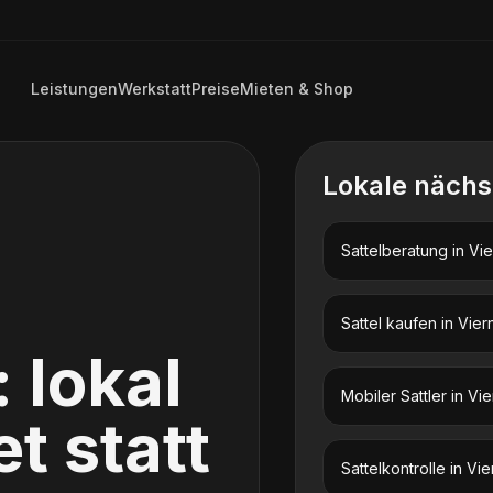
Leistungen
Werkstatt
Preise
Mieten & Shop
Lokale nächs
Sattelberatung
in
Vie
Sattel kaufen
in
Vier
: lokal
Mobiler Sattler
in
Vie
t statt
Sattelkontrolle
in
Vie