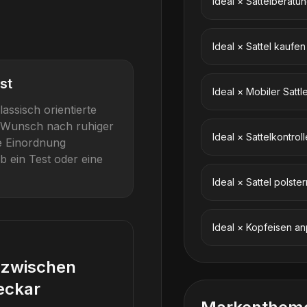
Ideal
×
Sattelberatu
Ideal
×
Sattel kaufen
st
Ideal
×
Mobiler Sattl
lassisch orientierte
mit Wunsch nach ruhiger
Ideal
×
Sattelkontroll
se Einordnung
b ein Test oder eine
Ideal
×
Sattel polster
Ideal
×
Kopfeisen a
d zwischen
eckar