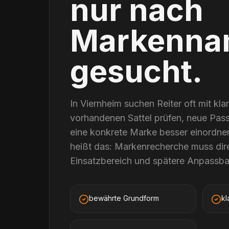
nur nach
Markenna
gesucht.
In Viernheim suchen Reiter oft mit kla
vorhandenen Sattel prüfen, neue Pas
eine konkrete Marke besser einordnen.
heißt das: Markenrecherche muss dire
Einsatzbereich und spätere Anpassba
bewährte Grundform
kl