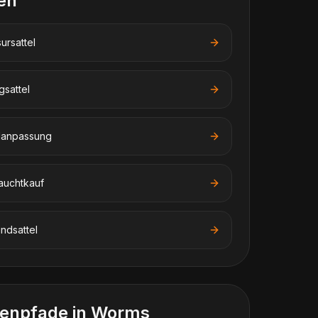
en
ursattel
gsattel
elanpassung
auchtkauf
undsattel
enpfade in
Worms