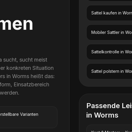
Sattel kaufen
in
Wor
men
Mobiler Sattler
in
Wo
Sattelkontrolle
in
Wo
 sucht, sucht meist
ner konkreten Situation
Sattel polstern
in
Wo
ers in Worms heißt das:
form, Einsatzbereich
 werden.
Passende Le
in
Worms
rstellbare Varianten