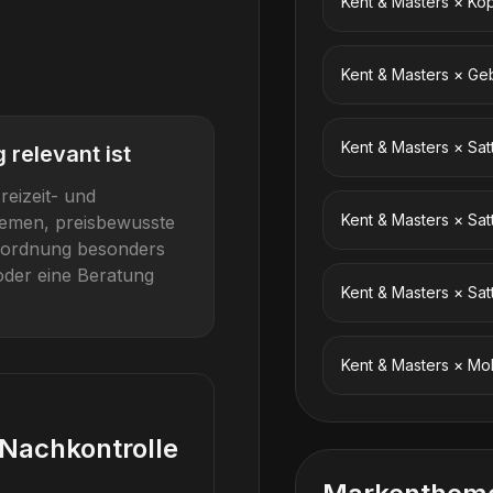
Kent & Masters
×
Kop
Kent & Masters
×
Geb
Kent & Masters
×
Sat
 relevant ist
reizeit- und
Kent & Masters
×
Sat
hemen, preisbewusste
inordnung besonders
oder eine Beratung
Kent & Masters
×
Sat
Kent & Masters
×
Mob
Nachkontrolle