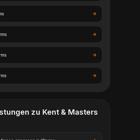
ms
rms
rms
rms
istungen zu
Kent & Masters