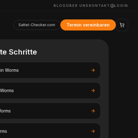
BLOG
ÜBER UNS
KONTAKT
LOGIN
Termin vereinbaren
Sattel-Checker.com
te Schritte
in
Worms
Worms
orms
rms