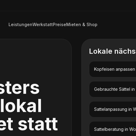
Leistungen
Werkstatt
Preise
Mieten & Shop
Lokale nächs
Kopfeisen anpassen
sters
Gebrauchte Sättel
in
 lokal
Sattelanpassung
in
W
t statt
Sattelberatung
in
Wo