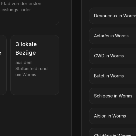
 Pfad von der ersten
Leistungs- oder
Devoucoux
in
Worm
Antarès
in
Worms
3
lokale
e
Bezüge
CWD
in
Worms
aus dem
Stallumfeld rund
um
Worms
Butet
in
Worms
Schleese
in
Worms
Albion
in
Worms
Childéric
in
Worms