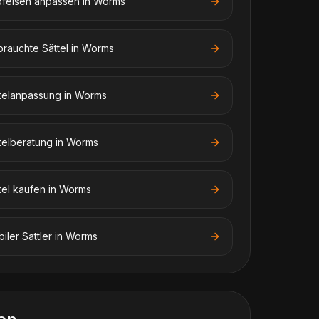
feisen anpassen
in
Worms
rauchte Sättel
in
Worms
telanpassung
in
Worms
telberatung
in
Worms
tel kaufen
in
Worms
iler Sattler
in
Worms