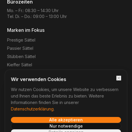
Bürozeiten
Mo. – Fr.: 08:30 – 14:30 Uhr
Tel. Di. – Do.: 09:00 – 13:00 Uhr
Marken im Fokus
Prestige
Sättel
Passier
Sättel
Stübben
Sättel
Kieffer
Sättel
Wir verwenden Cookies
Wir nutzen Cookies, um unsere Website zu verbessern
©
2026
Reitsport-Rheinmain
– Magnus Wehrheim. Alle
Rechte vorbehalten.
und Ihnen das beste Erlebnis zu bieten. Weitere
Impressum
Datenschutz
AGB
Widerruf
Informationen finden Sie in unserer
Datenschutzerklärung
.
Alle akzeptieren
Verträge hier widerrufen
Nur notwendige