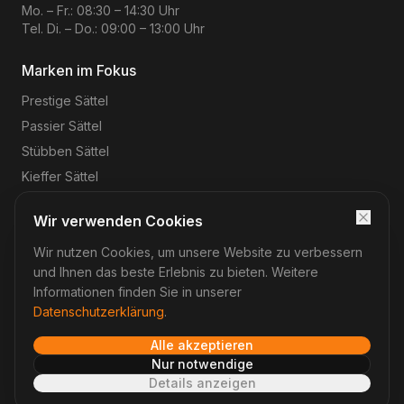
Mo. – Fr.: 08:30 – 14:30 Uhr
Tel. Di. – Do.: 09:00 – 13:00 Uhr
Marken im Fokus
Prestige
Sättel
Passier
Sättel
Stübben
Sättel
Kieffer
Sättel
Wir verwenden Cookies
Wir nutzen Cookies, um unsere Website zu verbessern
©
2026
Reitsport-Rheinmain
– Magnus Wehrheim. Alle
Rechte vorbehalten.
und Ihnen das beste Erlebnis zu bieten. Weitere
Impressum
Datenschutz
AGB
Widerruf
Informationen finden Sie in unserer
Datenschutzerklärung
.
Alle akzeptieren
Verträge hier widerrufen
Nur notwendige
Details anzeigen