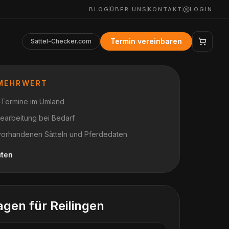
BLOG
ÜBER UNS
KONTAKT
LOGIN
Termin vereinbaren
Sattel-Checker.com
 MEHRWERT
t-Termine im Umland
earbeitung bei Bedarf
vorhandenen Sätteln und Pferdedaten
uten
agen für
Reilingen