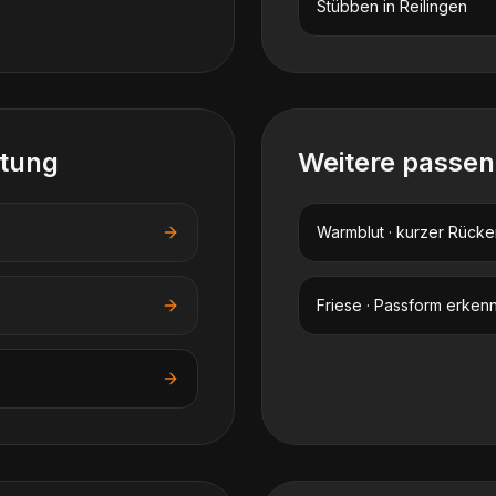
Stübben
in
Reilingen
atung
Weitere passe
Warmblut · kurzer Rücke
Friese · Passform erken