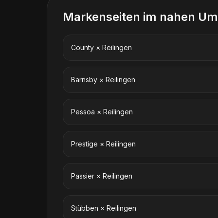
Markenseiten im nahen Um
County
×
Reilingen
Barnsby
×
Reilingen
Pessoa
×
Reilingen
Prestige
×
Reilingen
Passier
×
Reilingen
Stübben
×
Reilingen