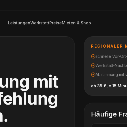
Leistungen
Werkstatt
Preise
Mieten & Shop
REGIONALER
schnelle Vor-Or
Werkstatt-Nachb
tung mit
Abstimmung mit 
ab 35 € je 15 Min
fehlung
n
.
Häufige Fr