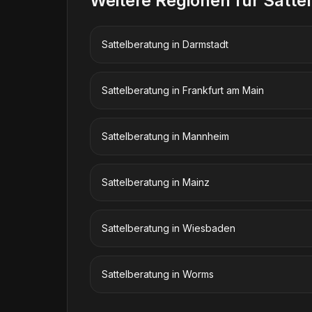
Weitere Regionen für
Satte
Sattelberatung
in
Darmstadt
Sattelberatung
in
Frankfurt am Main
Sattelberatung
in
Mannheim
Sattelberatung
in
Mainz
Sattelberatung
in
Wiesbaden
Sattelberatung
in
Worms