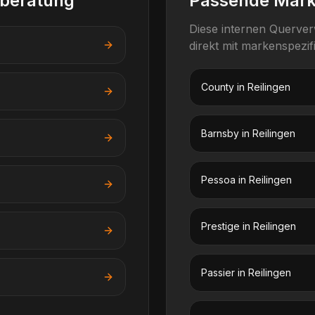
lberatung
Passende Mar
Diese internen Querve
direkt mit markenspezi
County
in
Reilingen
Barnsby
in
Reilingen
Pessoa
in
Reilingen
Prestige
in
Reilingen
Passier
in
Reilingen