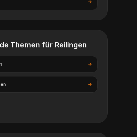
nde Themen für
Reilingen
n
nen