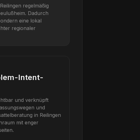
Reilingen
regelmäßig
Neulußheim
. Dadurch
sondern eine lokal
hter regionaler
blem-Intent-
chtbar und verknüpft
passungswegen und
sattelberatung
in
Reilingen
chraum mit enger
eiten.