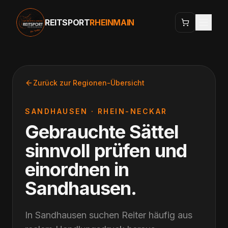
REITSPORT
RHEINMAIN
Zurück zur Regionen-Übersicht
SANDHAUSEN
·
RHEIN-NECKAR
Gebrauchte Sättel
sinnvoll prüfen und
einordnen
in
Sandhausen
.
In Sandhausen suchen Reiter häufig aus