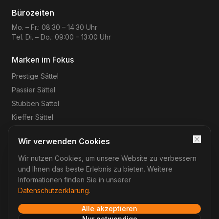
Bürozeiten
Mo. – Fr.: 08:30 – 14:30 Uhr
Tel. Di. – Do.: 09:00 – 13:00 Uhr
Marken im Fokus
Prestige
Sättel
Passier
Sättel
Stübben
Sättel
Kieffer
Sättel
Wir verwenden Cookies
Wir nutzen Cookies, um unsere Website zu verbessern
©
2026
Reitsport-Rheinmain
– Magnus Wehrheim. Alle
Rechte vorbehalten.
und Ihnen das beste Erlebnis zu bieten. Weitere
Impressum
Datenschutz
AGB
Widerruf
Informationen finden Sie in unserer
Datenschutzerklärung
.
Alle akzeptieren
Verträge hier widerrufen
Nur notwendige