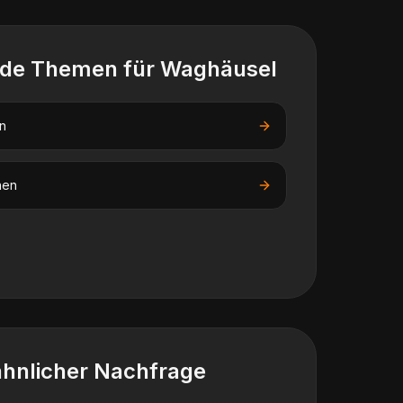
nde Themen für
Waghäusel
n
nen
ähnlicher Nachfrage