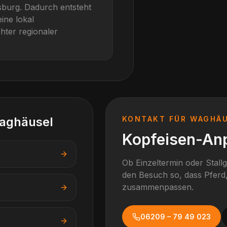
psburg
. Dadurch entsteht
ine lokal
hter regionaler
aghäusel
KONTAKT FÜR
WAGHÄ
Kopfeisen-An
Ob Einzeltermin oder Stall
den Besuch so, dass Pferd,
zusammenpassen.
06209 – 79 49 023