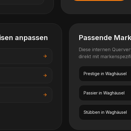
isen anpassen
Passende Mar
Diese internen Querve
direkt mit markenspezi
Prestige
in
Waghäusel
Passier
in
Waghäusel
Stübben
in
Waghäusel