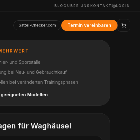
BLOG
ÜBER UNS
KONTAKT
LOGIN
Termin vereinbaren
Sattel-Checker.com
 MEHRWERT
ier- und Sportställe
nung bei Neu- und Gebrauchtkauf
ollen bei veränderten Trainingsphasen
h geeigneten Modellen
agen für
Waghäusel