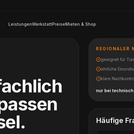
Leistungen
Werkstatt
Preise
Mieten & Shop
REGIONALER
geeignet für Turn
ehrliche Einord
fachlich
klare Nachkontr
nur bei technisc
npassen
el
.
Häufige Fr