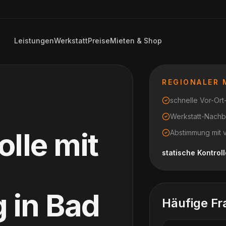
Leistungen
Werkstatt
Preise
Mieten & Shop
REGIONALER
schnelle Vor-Or
Werkstatt-Nachb
olle mit
Abstimmung mit 
statische Kontrol
g
in
Bad
Häufige Fr