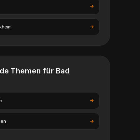
kheim
nde Themen für
Bad
n
nen