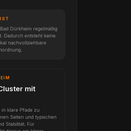
IST
Bad Dürkheim
regelmäßig
t
. Dadurch entsteht keine
okal nachvollziehbare
inordnung.
HEIM
Cluster mit
 in klare Pfade zu
en Seiten und typischen
Stabilität.
Für