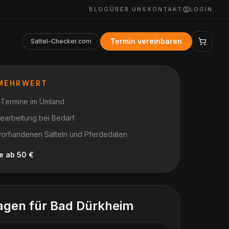
BLOG
ÜBER UNS
KONTAKT
LOGIN
Termin vereinbaren
Sattel-Checker.com
 MEHRWERT
t-Termine im Umland
earbeitung bei Bedarf
vorhandenen Sätteln und Pferdedaten
le ab 50 €
agen für
Bad Dürkheim