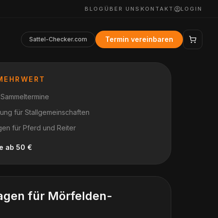
BLOG
ÜBER UNS
KONTAKT
LOGIN
Termin vereinbaren
Sattel-Checker.com
 MEHRWERT
r Sammeltermine
anung für Stallgemeinschaften
en für Pferd und Reiter
le ab 50 €
agen für
Mörfelden-