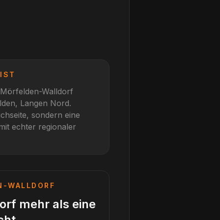
IST
Mörfelden-Walldorf
elden, Langen Nord
.
chseite, sondern eine
mit echter regionaler
N-WALLDORF
rf mehr als eine
cht