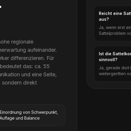
-
Reicht eine Sa
aus?
Ja, wenn erst ei
Sattelproblem vo
hohe regionale
eerwartung aufeinander.
Ist die Sattelk
ker differenzieren. Für
sinnvoll?
 bedeutet das: ca. 55
Ja, gerade dort 
weitergeritten o
ikation und eine Seite,
, sondern direkt
Einordnung von Schwerpunkt,
Auflage und Balance