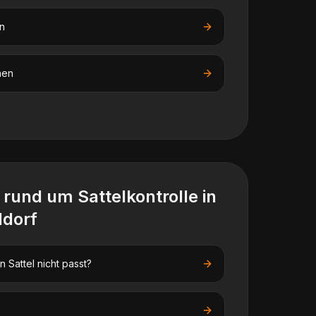
n
nen
n rund um
Sattelkontrolle
in
ldorf
 Sattel nicht passt?