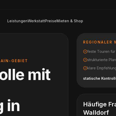
Leistungen
Werkstatt
Preise
Mieten & Shop
REGIONALER
feste Touren fü
strukturierte Pl
AIN-GEBIET
olle mit
klare Empfehlung
statische Kontrol
g
in
Häufige Fr
Walldorf