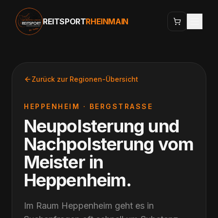
REITSPORT
RHEINMAIN
Zurück zur Regionen-Übersicht
HEPPENHEIM
·
BERGSTRASSE
Neupolsterung und
Nachpolsterung vom
Meister
in
Heppenheim
.
Im Raum Heppenheim geht es in