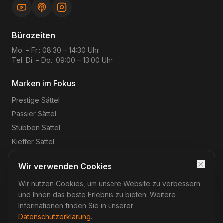
Bürozeiten
Mo. – Fr.: 08:30 – 14:30 Uhr
Tel. Di. – Do.: 09:00 – 13:00 Uhr
Marken im Fokus
Prestige
Sättel
Passier
Sättel
Stübben
Sättel
Kieffer
Sättel
Wir verwenden Cookies
Wir nutzen Cookies, um unsere Website zu verbessern
©
2026
Reitsport-Rheinmain
– Magnus Wehrheim. Alle
Rechte vorbehalten.
und Ihnen das beste Erlebnis zu bieten. Weitere
Impressum
Datenschutz
AGB
Widerruf
Informationen finden Sie in unserer
Datenschutzerklärung
.