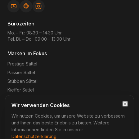
Bürozeiten
Mo. – Fr.: 08:30 – 14:30 Uhr
Tel. Di. – Do.: 09:00 – 13:00 Uhr
Marken im Fokus
Prestige
Sättel
Passier
Sättel
Stübben
Sättel
Kieffer
Sättel
Wir verwenden Cookies
Wir nutzen Cookies, um unsere Website zu verbessern
©
2026
Reitsport-Rheinmain
– Magnus Wehrheim. Alle
Rechte vorbehalten.
und Ihnen das beste Erlebnis zu bieten. Weitere
Impressum
Datenschutz
AGB
Widerruf
Informationen finden Sie in unserer
Datenschutzerklärung
.