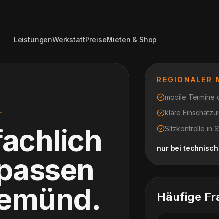
Leistungen
Werkstatt
Preise
Mieten & Shop
REGIONALER
mobile Termine di
klare Einschätz
T
fachlich
Sitzkontrolle i
nur bei technisc
npassen
gemünd
.
Häufige Fr