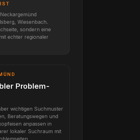
IST
Neckargemünd
lsberg, Wiesenbach
.
chseite, sondern eine
mit echter regionaler
MÜND
bler Problem-
, aber wichtigen Suchmuster
iten, Beratungswegen und
kopfeisen anpassen
in
arer lokaler Suchraum mit
oblemseiten.