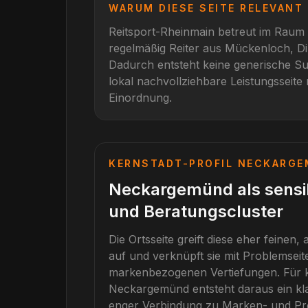
WARUM DIESE SEITE RELEVANT 
Reitsport-Rheinmain betreut im Raum
regelmäßig Reiter aus
Mückenloch, Di
Dadurch entsteht keine generische Su
lokal nachvollziehbare Leistungsseite 
Einordnung.
KERNSTADT-PROFIL
NECKARGE
Neckargemünd als sensi
und Beratungscluster
Die Ortsseite greift diese eher feinen
auf und verknüpft sie mit Problemse
markenbezogenen Vertiefungen.
Für
Neckargemünd
entsteht daraus ein kl
enger Verbindung zu Marken- und Pr