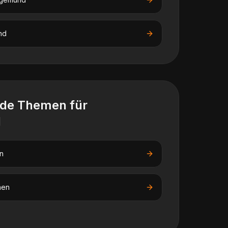
nd
nde Themen für
d
n
nen