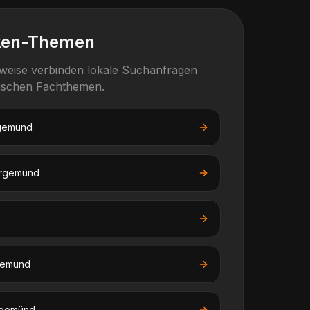
ken-Themen
rweise verbinden lokale Suchanfragen
fischen Fachthemen.
gemünd
rgemünd
gemünd
gemünd