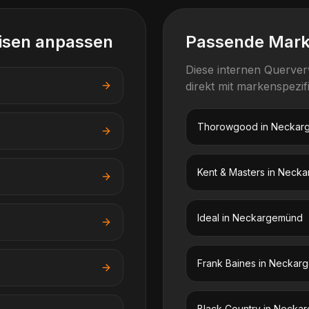
isen anpassen
Passende Mar
Diese internen Querve
direkt mit markenspezi
Thorowgood
in
Neckar
Kent & Masters
in
Necka
Ideal
in
Neckargemünd
Frank Baines
in
Neckar
Black Country
in
Neckar