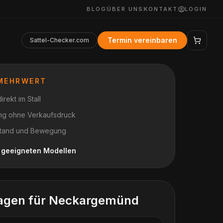
BLOG
ÜBER UNS
KONTAKT
LOGIN
Termin vereinbaren
Sattel-Checker.com
 MEHRWERT
rekt im Stall
ung ohne Verkaufsdruck
n Stand und Bewegung
h geeigneten Modellen
agen für
Neckargemünd