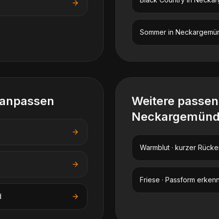
Sommer
in
Neckargemü
 anpassen
Weitere passe
Neckargemün
Warmblut · kurzer Rücke
Friese · Passform erken
d