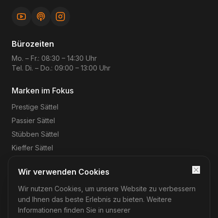
Bürozeiten
Mo. – Fr.: 08:30 – 14:30 Uhr
Tel. Di. – Do.: 09:00 – 13:00 Uhr
Marken im Fokus
Prestige
Sättel
Passier
Sättel
Stübben
Sättel
Kieffer
Sättel
Wir verwenden Cookies
Wir nutzen Cookies, um unsere Website zu verbessern
©
2026
Reitsport-Rheinmain
– Magnus Wehrheim. Alle
Rechte vorbehalten.
und Ihnen das beste Erlebnis zu bieten. Weitere
Impressum
Datenschutz
AGB
Widerruf
Informationen finden Sie in unserer