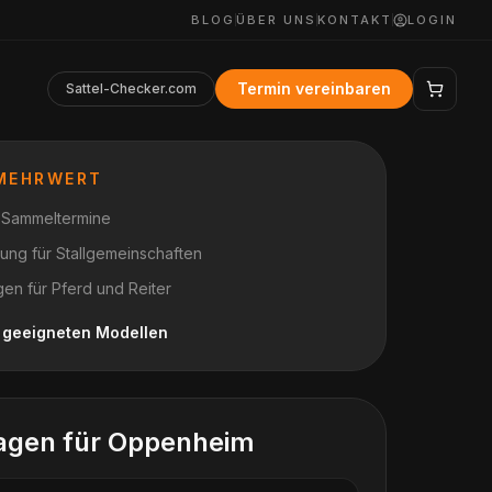
BLOG
ÜBER UNS
KONTAKT
LOGIN
Termin vereinbaren
Sattel-Checker.com
 MEHRWERT
r Sammeltermine
anung für Stallgemeinschaften
en für Pferd und Reiter
h geeigneten Modellen
agen für
Oppenheim