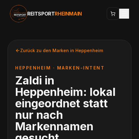
REITSPORT
RHEINMAIN
Zurück zu den Marken in
Heppenheim
HEPPENHEIM
· MARKEN-INTENT
Zaldi
in
Heppenheim
: lokal
eingeordnet statt
nur nach
Markennamen
gesucht.