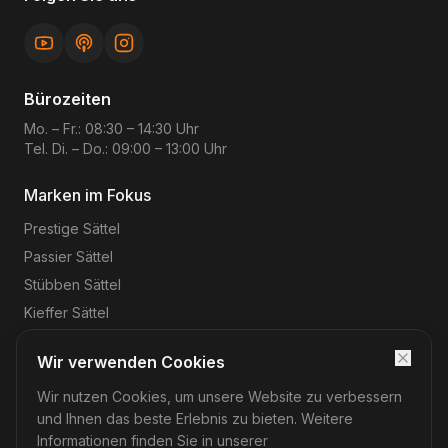
Bürozeiten
Mo. – Fr.: 08:30 – 14:30 Uhr
Tel. Di. – Do.: 09:00 – 13:00 Uhr
Marken im Fokus
Prestige
Sättel
Passier
Sättel
Stübben
Sättel
Kieffer
Sättel
Wir verwenden Cookies
Wir nutzen Cookies, um unsere Website zu verbessern
©
2026
Reitsport-Rheinmain
– Magnus Wehrheim. Alle
Rechte vorbehalten.
und Ihnen das beste Erlebnis zu bieten. Weitere
Impressum
Datenschutz
AGB
Widerruf
Informationen finden Sie in unserer