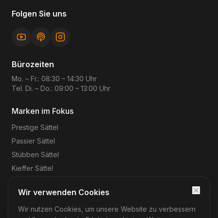
Folgen Sie uns
Bürozeiten
Mo. – Fr.: 08:30 – 14:30 Uhr
Tel. Di. – Do.: 09:00 – 13:00 Uhr
Marken im Fokus
Prestige
Sättel
Passier
Sättel
Stübben
Sättel
Kieffer
Sättel
Wir verwenden Cookies
Wir nutzen Cookies, um unsere Website zu verbessern
©
2026
Reitsport-Rheinmain
– Magnus Wehrheim. Alle